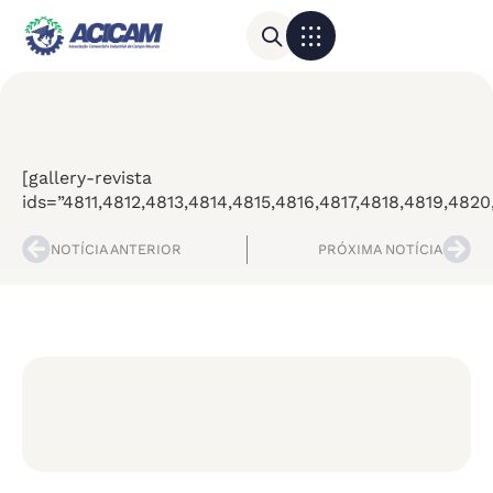
Para sua empresa
Calendário do Comércio
[gallery-revista
ids=”4811,4812,4813,4814,4815,4816,4817,4818,4819,4
NOTÍCIA ANTERIOR
PRÓXIMA NOTÍCIA