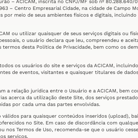
urão – ACICAM, inscrita no CNPJ/MF sob nº 80.288.640/
 963 – Centro Empresarial Cidade, na cidade de Campo M
 por meio de seus ambientes físicos e digitais, incluindo
CAM ou utilizar quaisquer de seus serviços digitais ou fí
essoais, o usuário declara que leu, compreendeu e aceita,
s termos desta Política de Privacidade, bem como os de
a todos os usuários do site e serviços da ACICAM, incluind
ntes de eventos, visitantes e quaisquer titulares de dad
m a relação jurídica entre o Usuário e a ACICAM, bem c
as acerca da utilização deste Site, dos serviços prestado
idas por cada uma das partes envolvidas.
 válidos para quaisquer conteúdos inseridos (upload), b
 oferecidos no Site. Em caso de discordância com qualque
a ou nos Termos de Uso, recomenda-se que o usuário cess
os serviços.