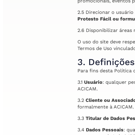
promocionais, eventos pr
2.5 Direcionar o usuári
Protesto Fácil ou formul
2.6 Disponibilizar áreas
O uso do site deve resp
Termos de Uso vinculados
3. Definições
Para fins desta Política
3.1
Usuário
: qualquer pe
ACICAM.
3.2
Cliente ou Associad
formalmente à ACICAM.
3.3
Titular de Dados Pe
3.4
Dados Pessoais
: qu