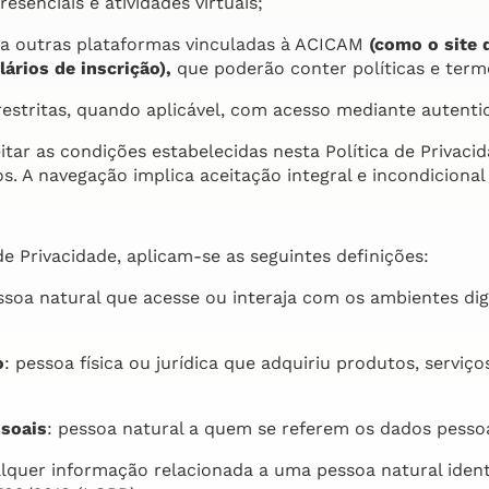
esenciais e atividades virtuais;
o a outras plataformas vinculadas à ACICAM
(como o site 
ários de inscrição),
que poderão conter políticas e term
 restritas, quando aplicável, com acesso mediante autenti
eitar as condições estabelecidas nesta Política de Privac
. A navegação implica aceitação integral e incondicional
 de Privacidade, aplicam-se as seguintes definições:
ssoa natural que acesse ou interaja com os ambientes digi
o
: pessoa física ou jurídica que adquiriu produtos, serviç
ssoais
: pessoa natural a quem se referem os dados pessoa
alquer informação relacionada a uma pessoa natural identi