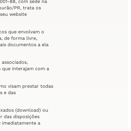
0001-88, com sede na
ourão/PR, trata os
 seu website
sicos que envolvam o
 de forma livre,
mais documentos a ela
o associados,
os que interajam com a
omo visam prestar todas
s e das
aixados (download) ou
r das disposições
e imediatamente a