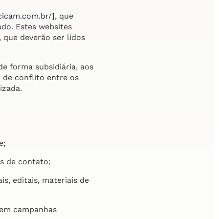
cicam.com.br/
], que
ado. Estes websites
 que deverão ser lidos
de forma subsidiária, aos
de conflito entre os
izada.
e;
s de contato;
s, editais, materiais de
o em campanhas