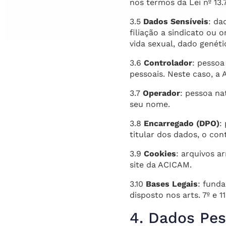
nos termos da Lei nº 13
3.5
Dados Sensíveis
: da
filiação a sindicato ou o
vida sexual, dado genéti
3.6
Controlador
: pessoa
pessoais. Neste caso, a
3.7
Operador
: pessoa na
seu nome.
3.8
Encarregado (DPO)
:
titular dos dados, o co
3.9
Cookies
: arquivos 
site da ACICAM.
3.10
Bases Legais
: fund
disposto nos arts. 7º e 1
4. Dados Pes