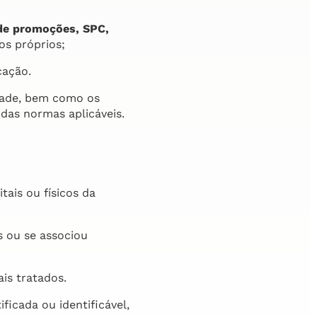
de promoções, SPC,
os próprios;
cação.
idade, bem como os
 das normas aplicáveis.
tais ou físicos da
os ou se associou
is tratados.
ficada ou identificável,