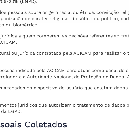
.709/2018 (LGPD).
dos pessoais sobre origem racial ou étnica, convicção relig
rganização de caráter religioso, filosófico ou político, da
co ou biométrico.
 jurídica a quem competem as decisões referentes ao tr
 ACICAM.
tural ou jurídica contratada pela ACICAM para realizar 
 pessoa indicada pela ACICAM para atuar como canal de 
ntrolador e a Autoridade Nacional de Proteção de Dados (
armazenados no dispositivo do usuário que coletam dados
amentos jurídicos que autorizam o tratamento de dados 
1 da LGPD.
soais Coletados