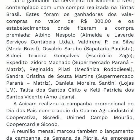
Já o ganhador da cervejeira foi Valdemiro Nesi,
contemplado com uma compra realizada na Tintas
Brasil. Estes foram os ganhadores dos vale-
compras no valor de R$ 300,00 e os
estabelecimentos onde fizeram a compra
premiada: Albino Nespolo (Almeida e Laverde
Serviços Contábeis Ltda.), Valdirene P. da Silva
(Moda Brasil), Osvaldo Sarubo (Sapataria Paulista),
Sidnei Teixeira Gonçalves (Escritório Zago),
Expedito Izidoro Machado (Supermercado Paraná –
Matriz), Reginaldo Pilati (Mecânica Rododiesel),
Sandra Cristina de Souza Martins (Supermercado
Paraná – Matriz), Daniela Moreira Santini (Lojas
LM), Talita dos Santos Cirilo e Kelli Patrícia dos
Santos Vicente (Amo Jeans).
A Acicam realizou a campanha promocional do
Dia dos Pais com o apoio da Coamo Agroindustrial
Cooperativa, Sicredi, Unimed Campo Mourão,
Coopercard e Sicoob.
A reunião mensal marcou também o lançamento
da campanha da Semana da Pátria. As empresas