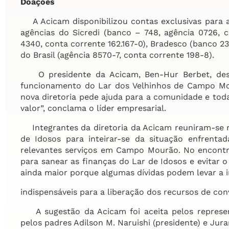
Doações
A Acicam disponibilizou contas exclusivas para 
agências do Sicredi (banco – 748, agência 0726, c
4340, conta corrente 162.167-0), Bradesco (banco 23
do Brasil (agência 8570-7, conta corrente 198-8).
O presidente da Acicam, Ben-Hur Berbet, desta
funcionamento do Lar dos Velhinhos de Campo Mour
nova diretoria pede ajuda para a comunidade e to
valor”, conclama o líder empresarial.
Integrantes da diretoria da Acicam reuniram-se 
de Idosos para inteirar-se da situação enfrenta
relevantes serviços em Campo Mourão. No encontr
para sanear as finanças do Lar de Idosos e evita
ainda maior porque algumas dívidas podem levar a i
indispensáveis para a liberação dos recursos de con
A sugestão da Acicam foi aceita pelos represent
pelos padres Adilson M. Naruishi (presidente) e Juran