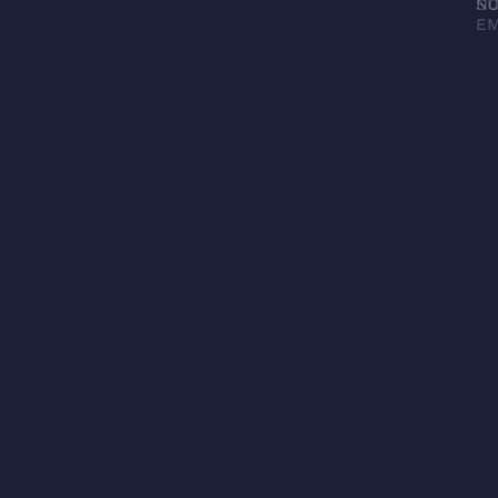
N
SU
EM