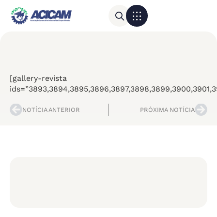
Para sua empresa
Calendário do Comércio
[gallery-revista
ids=”3893,3894,3895,3896,3897,3898,3899,3900,3901,39
NOTÍCIA ANTERIOR
PRÓXIMA NOTÍCIA