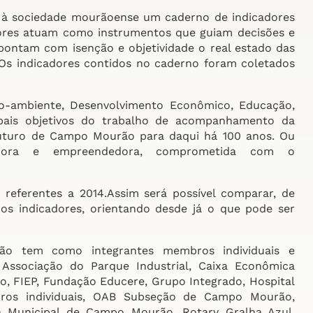
 à sociedade mourãoense um caderno de indicadores
dores atuam como instrumentos que guiam decisões e
apontam com isenção e objetividade o real estado das
s. Os indicadores contidos no caderno foram coletados
io-ambiente, Desenvolvimento Econômico, Educação,
pais objetivos do trabalho de acompanhamento da
e futuro de Campo Mourão para daqui há 100 anos. Ou
eradora e empreendedora, comprometida com o
referentes a 2014.Assim será possível comparar, de
os indicadores, orientando desde já o que pode ser
o tem como integrantes membros individuais e
 Associação do Parque Industrial, Caixa Econômica
, FIEP, Fundação Educere, Grupo Integrado, Hospital
bros individuais, OAB Subseção de Campo Mourão,
a Municipal de Campo Mourão, Rotary Gralha Azul,