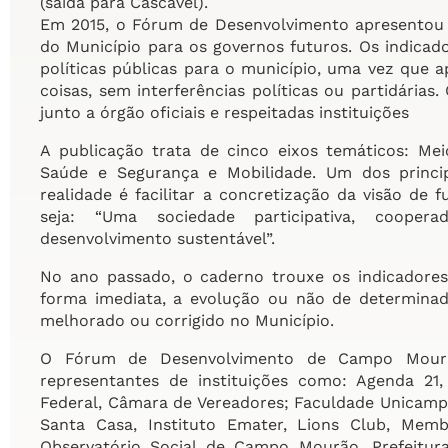
(saída para Cascavel).
Em 2015, o Fórum de Desenvolvimento apresentou
do Município para os governos futuros. Os indica
políticas públicas para o município, uma vez que 
coisas, sem interferências políticas ou partidária
junto a órgão oficiais e respeitadas instituições
A publicação trata de cinco eixos temáticos: Me
Saúde e Segurança e Mobilidade. Um dos princi
realidade é facilitar a concretização da visão d
seja: “Uma sociedade participativa, coop
desenvolvimento sustentável”.
No ano passado, o caderno trouxe os indicadores 
forma imediata, a evolução ou não de determinad
melhorado ou corrigido no Município.
O Fórum de Desenvolvimento de Campo Mourã
representantes de instituições como: Agenda 21,
Federal, Câmara de Vereadores; Faculdade Unicampo
Santa Casa, Instituto Emater, Lions Club, Mem
Observatório Social de Campo Mourão, Prefeitur