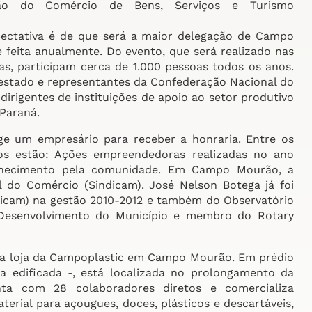
ação do Comércio de Bens, Serviços e Turismo
pectativa é de que será a maior delegação de Campo
 feita anualmente. Do evento, que será realizado nas
s, participam cerca de 1.000 pessoas todos os anos.
o estado e representantes da Confederação Nacional do
dirigentes de instituições de apoio ao setor produtivo
Paraná.
ge um empresário para receber a honraria. Entre os
os estão: Ações empreendedoras realizadas no ano
nhecimento pela comunidade. Em Campo Mourão, a
l do Comércio (Sindicam). José Nelson Botega já foi
Acicam) na gestão 2010-2012 e também do Observatório
 Desenvolvimento do Município e membro do Rotary
da loja da Campoplastic em Campo Mourão. Em prédio
 edificada -, está localizada no prolongamento da
nta com 28 colaboradores diretos e comercializa
erial para açougues, doces, plásticos e descartáveis,