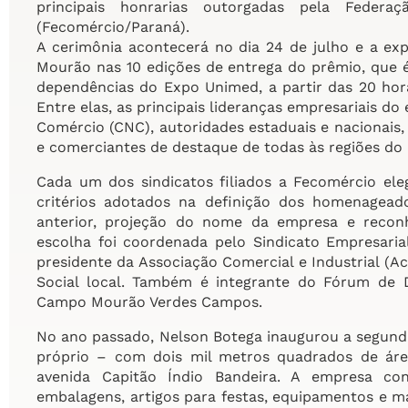
principais honrarias outorgadas pela Feder
(Fecomércio/Paraná).
A cerimônia acontecerá no dia 24 de julho e a ex
Mourão nas 10 edições de entrega do prêmio, que é
dependências do Expo Unimed, a partir das 20 hora
Entre elas, as principais lideranças empresariais d
Comércio (CNC), autoridades estaduais e nacionais, 
e comerciantes de destaque de todas às regiões do 
Cada um dos sindicatos filiados a Fecomércio ele
critérios adotados na definição dos homenagead
anterior, projeção do nome da empresa e reco
escolha foi coordenada pelo Sindicato Empresaria
presidente da Associação Comercial e Industrial (
Social local. Também é integrante do Fórum de
Campo Mourão Verdes Campos.
No ano passado, Nelson Botega inaugurou a segun
próprio – com dois mil metros quadrados de área
avenida Capitão Índio Bandeira. A empresa co
embalagens, artigos para festas, equipamentos e mat