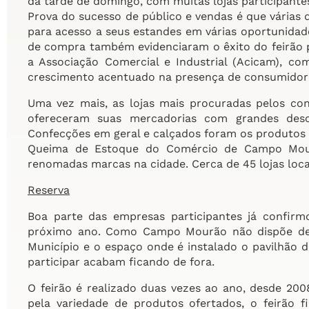
da tarde de domingo, com muitas lojas participante
Prova do sucesso de público e vendas é que várias da
para acesso a seus estandes em várias oportunidad
de compra também evidenciaram o êxito do feirão p
a Associação Comercial e Industrial (Acicam), c
crescimento acentuado na presença de consumidores
Uma vez mais, as lojas mais procuradas pelos c
ofereceram suas mercadorias com grandes desco
Confecções em geral e calçados foram os produtos 
Queima de Estoque do Comércio de Campo Mourã
renomadas marcas na cidade. Cerca de 45 lojas loca
Reserva
Boa parte das empresas participantes já confir
próximo ano. Como Campo Mourão não dispõe de
Município e o espaço onde é instalado o pavilhão d
participar acabam ficando de fora.
O feirão é realizado duas vezes ao ano, desde 2008
pela variedade de produtos ofertados, o feirão