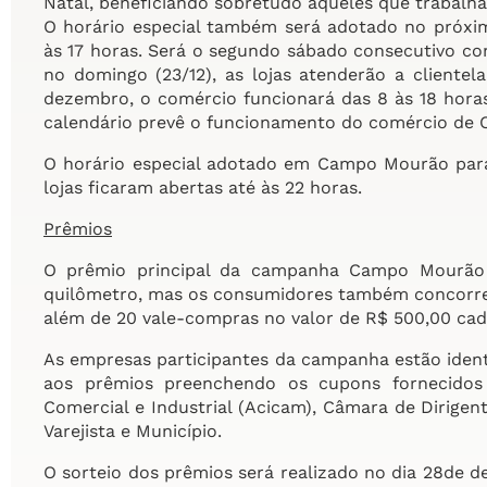
Natal, beneficiando sobretudo aqueles que trabalha
O horário especial também será adotado no próxim
às 17 horas. Será o segundo sábado consecutivo c
no domingo (23/12), as lojas atenderão a clientel
dezembro, o comércio funcionará das 8 às 18 horas
calendário prevê o funcionamento do comércio de 
O horário especial adotado em Campo Mourão para o
lojas ficaram abertas até às 22 horas.
Prêmios
O prêmio principal da campanha Campo Mourão 
quilômetro, mas os consumidores também concorre
além de 20 vale-compras no valor de R$ 500,00 cada
As empresas participantes da campanha estão ident
aos prêmios preenchendo os cupons fornecido
Comercial e Industrial (Acicam), Câmara de Dirigen
Varejista e Município.
O sorteio dos prêmios será realizado no dia 28de 