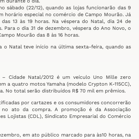
m durante o dia.
o sábado (22/12), quando as lojas funcionarão das 9
om horário especial no comércio de Campo Mourão. Já
a das 13 às 19 horas. Na véspera do Natal, dia 24 de
. Para o dia 31 de dezembro, véspera do Ano Novo, o
Campo Mourão das 8 às 16 horas.
 Natal teve início na última sexta-feira, quando as
– Cidade Natal/2012 é um veículo Uno Mille zero
m a quatro motos Yamaha (modelo Crypton K-115CC),
. No total serão distribuídos R$ 70 mil em prêmios.
ificadas por cartazes e os consumidores concorrerão
s no ato da compra. A promoção é da Associação
tes Lojistas (CDL), Sindicato Empresarial do Comércio
dezembro, em ato público marcado para às10 horas, na