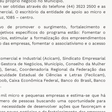
eu próprio negócio no Município.
 ser obtidas através do telefone (44) 3523 2500 e as
ercial. O escritório da entidade de apoio ao micro e
z, 1085 – centro.
o de promover o surgimento, fortalecimento e
bjetivos específicos do programa estão: Fomentar o
ios, estimular a formalização dos empreendimentos
o das empresas, fomentar o associativismo e o acesso
mercial e Industrial (Acicam), Sindicato Empresarial
estora de Negócios, Município, Conselho da Mulher
), Senac, Coordenadoria Regional da Federação das
aculdade Estadual de Ciências e Letras (Fecilcam),
oob, Caixa Econômica Federal, Banco do Brasil, Banco
.
il micro e pequenas empresas e estima-se que há
número de pessoas buscando uma oportunidade para
 a necessidade de desenvolver ações que favoreçam e
ses novos negócios e de fortalecimento das empresas