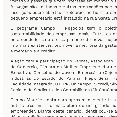
voltado a pessoas que tem interesse em montar o s
As vagas são limitadas e outras informações podem
inscrições estão abertas no Sebrae, no horário com
pequeno empresário está instalado na rua Santa Cru
O programa Campo + Negócios tem o objetiv
sustentabilidade das empresas locais. Entre os o
empreendedorismo e o surgimento de novos negóc
informais existentes, promover a melhoria da gestã
a mercado e a crédito.
A ação tem a participação do Sebrae, Associação Co
do Comércio, Câmara da Mulher Empreendedora e G
Executiva, Conselho do Jovem Empresário (Cojem
Indústrias do Estado do Paraná (Fiep), Senai, F
Faculdade Integrado, UTFPR, Unicampo, Sicredi, Sic
Social e do Sindicato dos Contabilistas (SinConCam)
Campo Mourão conta com aproximadamente três m
outras três mil informais, além de um grande 
empreender. Diante deste cenário, identificou-se
dêem condições para o surgimento sustentável des