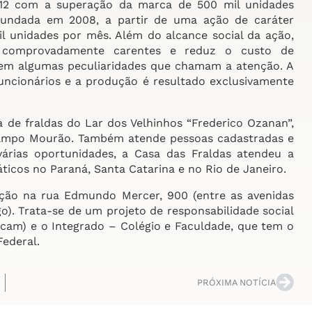
12 com a superação da marca de 500 mil unidades
Fundada em 2008, a partir de uma ação de caráter
l unidades por mês. Além do alcance social da ação,
 comprovadamente carentes e reduz o custo de
 tem algumas peculiaridades que chamam a atenção. A
funcionários e a produção é resultado exclusivamente
de fraldas do Lar dos Velhinhos “Frederico Ozanan”,
Campo Mourão. Também atende pessoas cadastradas e
rias oportunidades, a Casa das Fraldas atendeu a
ticos no Paraná, Santa Catarina e no Rio de Janeiro.
ação na rua Edmundo Mercer, 900 (entre as avenidas
). Trata-se de um projeto de responsabilidade social
cicam) e o Integrado – Colégio e Faculdade, que tem o
Federal.
PRÓXIMA NOTÍCIA