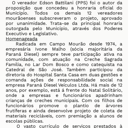
O vereador Edson Battilani (PPS) foi o autor da
proposição que concedeu a honraria oficial do
Município. Todos os demais 12 vereadores
mourãoenses subscreveram o projeto, aprovado
por unanimidade. Trata-se da principal honraria
outorgada pelo Município, através dos Poderes
Executivo e Legislativo.
Homenageada
Radicada em Campo Mourão desde 1974, a
empresária
Ivone
Malho
(sócia majoritária da
Paraná Diesel) sempre teve participação ativa na
comunidade, com atuação na Creche Sagrada
Família, no Lar Dom Bosco e como catequista na
Catedral de São José. Também participou da
diretoria do Hospital Santa Casa em duas gestões e
comanda ações de responsabilidade social na
empresa Paraná Diesel Veículos Ltda. Há mais de 12
anos, por exemplo, está á frente do Natal Solitário,
onde a empresas e funcionários apadrinham
crianças de creches municipais. Com os filhos de
funcionários promove o plantio de árvores
frutíferas e ainda desenvolve projeto de coleta de
materiais recicláveis, com premiação a alunos de
escolas públicas.
O vasto currículo de serviços prestados à