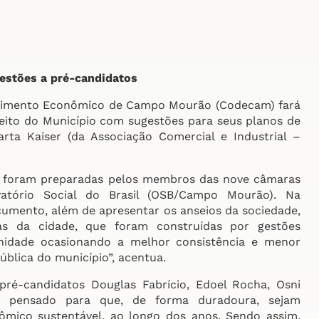
estões a pré-candidatos
lvimento Econômico de Campo Mourão (Codecam) fará
eito do Município com sugestões para seus planos de
rta Kaiser (da Associação Comercial e Industrial –
 foram preparadas pelos membros das nove câmaras
tório Social do Brasil (OSB/Campo Mourão). Na
mento, além de apresentar os anseios da sociedade,
as da cidade, que foram construídas por gestões
nidade ocasionando a melhor consistência e menor
ública do município”, acentua.
-candidatos Douglas Fabrício, Edoel Rocha, Osni
oi pensado para que, de forma duradoura, sejam
ômico sustentável, ao longo dos anos. Sendo assim,