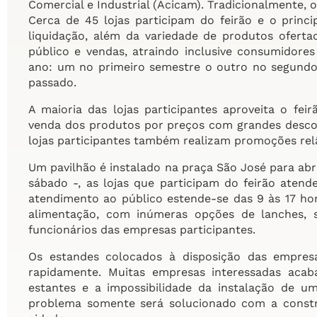
Comercial e Industrial (Acicam). Tradicionalmente, 
Cerca de 45 lojas participam do feirão e o princ
liquidação, além da variedade de produtos oferta
público e vendas, atraindo inclusive consumidores 
ano: um no primeiro semestre o outro no segund
passado.
A maioria das lojas participantes aproveita o fei
venda dos produtos por preços com grandes descon
lojas participantes também realizam promoções re
Um pavilhão é instalado na praça São José para abri
sábado -, as lojas que participam do feirão atend
atendimento ao público estende-se das 9 às 17 h
alimentação, com inúmeras opções de lanches, 
funcionários das empresas participantes.
Os estandes colocados à disposição das empres
rapidamente. Muitas empresas interessadas aca
estantes e a impossibilidade da instalação de um
problema somente será solucionado com a const