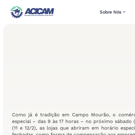
Sobre Nós
Como já é tradição em Campo Mourão, o comérci
especial – das 9 às 17 horas – no próximo sábado 
(11 e 12/2), as lojas que abriram em horário esp
fechadas, como forma de compensação aos empreg