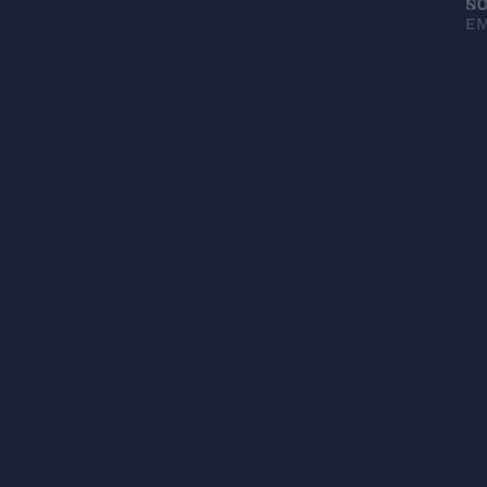
N
SU
EM