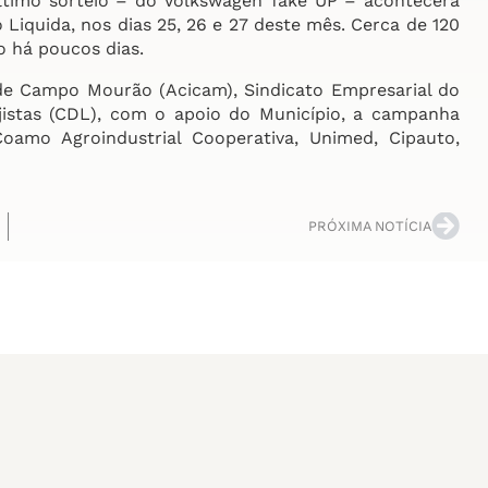
último sorteio – do Volkswagen Take UP – acontecerá
iquida, nos dias 25, 26 e 27 deste mês. Cerca de 120
o há poucos dias.
 de Campo Mourão (Acicam), Sindicato Empresarial do
jistas (CDL), com o apoio do Município, a campanha
amo Agroindustrial Cooperativa, Unimed, Cipauto,
PRÓXIMA NOTÍCIA