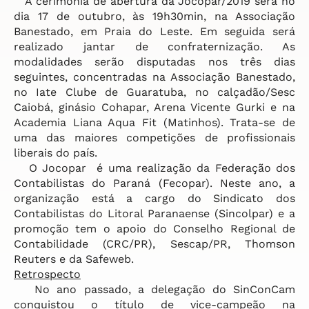
A cerimônia de abertura da Jocopar/2019 será no
dia 17 de outubro, às 19h30min, na Associação
Banestado, em Praia do Leste. Em seguida será
realizado jantar de confraternização. As
modalidades serão disputadas nos três dias
seguintes, concentradas na Associação Banestado,
no Iate Clube de Guaratuba, no calçadão/Sesc
Caiobá, ginásio Cohapar, Arena Vicente Gurki e na
Academia Liana Aqua Fit (Matinhos). Trata-se de
uma das maiores competições de profissionais
liberais do país.
O Jocopar é uma realização da Federação dos
Contabilistas do Paraná (Fecopar). Neste ano, a
organização está a cargo do Sindicato dos
Contabilistas do Litoral Paranaense (Sincolpar) e a
promoção tem o apoio do Conselho Regional de
Contabilidade (CRC/PR), Sescap/PR, Thomson
Reuters e da Safeweb.
Retrospecto
No ano passado, a delegação do SinConCam
conquistou o título de vice-campeão na