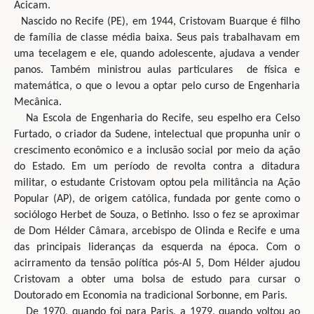
Acicam.
Nascido no Recife (PE), em 1944, Cristovam Buarque é filho
de família de classe média baixa. Seus pais trabalhavam em
uma tecelagem e ele, quando adolescente, ajudava a vender
panos. Também ministrou aulas particulares de física e
matemática, o que o levou a optar pelo curso de Engenharia
Mecânica.
Na Escola de Engenharia do Recife, seu espelho era Celso
Furtado, o criador da Sudene, intelectual que propunha unir o
crescimento econômico e a inclusão social por meio da ação
do Estado. Em um período de revolta contra a ditadura
militar, o estudante Cristovam optou pela militância na Ação
Popular (AP), de origem católica, fundada por gente como o
sociólogo Herbet de Souza, o Betinho. Isso o fez se aproximar
de Dom Hélder Câmara, arcebispo de Olinda e Recife e uma
das principais lideranças da esquerda na época. Com o
acirramento da tensão política pós-AI 5, Dom Hélder ajudou
Cristovam a obter uma bolsa de estudo para cursar o
Doutorado em Economia na tradicional Sorbonne, em Paris.
De 1970, quando foi para Paris, a 1979, quando voltou ao