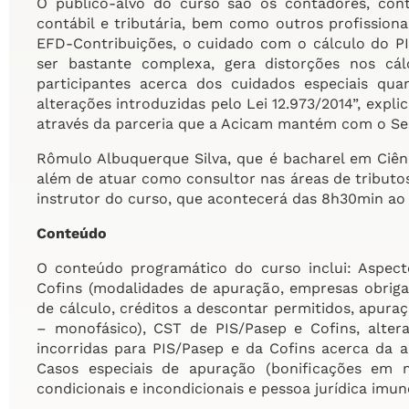
O público-alvo do curso são os contadores, contro
contábil e tributária, bem como outros profission
EFD-Contribuições, o cuidado com o cálculo do PI
ser bastante complexa, gera distorções nos cál
participantes acerca dos cuidados especiais qu
alterações introduzidas pelo Lei 12.973/2014”, exp
através da parceria que a Acicam mantém com o Se
Rômulo Albuquerque Silva, que é bacharel em Ciên
além de atuar como consultor nas áreas de tributos f
instrutor do curso, que acontecerá das 8h30min ao 
Conteúdo
O conteúdo programático do curso inclui: Aspect
Cofins (modalidades de apuração, empresas obrig
de cálculo, créditos a descontar permitidos, apuraç
– monofásico), CST de PIS/Pasep e Cofins, alter
incorridas para PIS/Pasep e da Cofins acerca da a
Casos especiais de apuração (bonificações em m
condicionais e incondicionais e pessoa jurídica imun