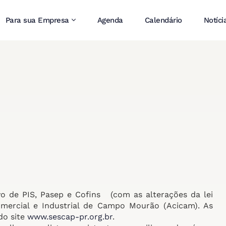
Para sua Empresa
Agenda
Calendário
Notíci
vo de PIS, Pasep e Cofins (com as alterações da lei
omercial e Industrial de Campo Mourão (Acicam). As
do site
www.sescap-pr.org.br
.