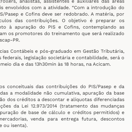
llers, analistas, assistentes e auxiliares das áreas
ais envolvidos com a atividade. “Com a introdução do
S/Pasep e Cofins deve ser redobrado. A matéria, por
culos das contribuições. O objetivo é preparar os
anto à apuração do PIS e Cofins, contemplando as
licam os promotores do treinamento que será realizado
scap-PR.
cias Contábeis e pós-graduado em Gestão Tributária,
ederais, legislação societária e contabilidade, será o
meio dia e das 13h30min às 18 horas, na Acicam.
os conceituais das contribuições do PIS/Pasep e da
adas a modalidade não cumulativa, apuração da base
ão dos créditos a descontar e alíquotas diferenciadas
ações da Lei 12.973/2014 (tratamento das mudanças
puração de base de cálculo e créditos permitidos) e
ercadorias, venda para entrega futura, descontos
e ou isenta).