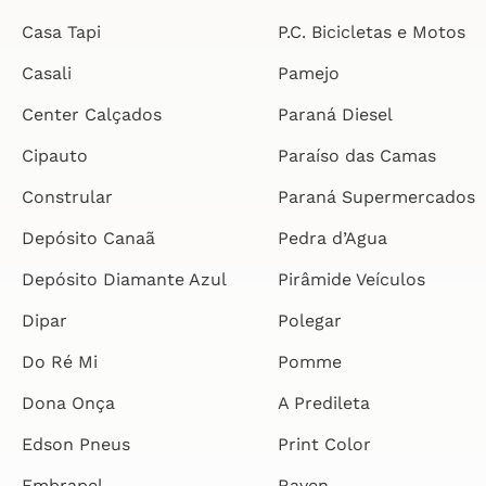
Casa Tapi
P.C. Bicicletas e Motos
Casali
Pamejo
Center Calçados
Paraná Diesel
Cipauto
Paraíso das Camas
Constrular
Paraná Supermercados
Depósito Canaã
Pedra d’Agua
Depósito Diamante Azul
Pirâmide Veículos
Dipar
Polegar
Do Ré Mi
Pomme
Dona Onça
A Predileta
Edson Pneus
Print Color
Embrapel
Raven