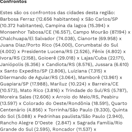
Confrontos
Estes são os confrontos das cidades desta região:
Barbosa Ferraz (12.656 habitantes) x São Carlos/SP
(10.372 habitantes), Campina da lagoa (15.394) x
Monsenhor Tabosa/CE (16.557), Campo Mourão (87.194) x
Chalchuapa/El Salvador (74.038), Cianorte (69.958) x
Juana Diaz/Porto Rico (54.000), Corumbataí do Sul
(4.002) x Presidente Lucena/RS (2.526), Fênix (4.802) x
Ivora/RS (2.158), Goioerê (29.018) x Lajas/Cuba (22.171),
Janiópolis (6.356) x Candiota/RS (8.576), Jussara (6.610)
x Santo Expedito/SP (2.806), Luiziana (7.315) x
Dilermando de Aguiar/RS (3.064), Mamborê (13.961) x
Guapiara/SP (17.988), Mariluz (10.224) x Barreira/CE
(10.573), Mato Rico (3.816) x Trindade do Sul/RS (5.787),
Moreira Sales (12.606) x Arroio do Meio/RS, Peabiru
(13.597) x Colorado do Oeste/Rondônia (18.591), Quarto
Centenário (4.856) x Torrinha/São Paulo (9.330), Quinta
do Sol (5.088) x Pedrinhas paulista/São Paulo (2.940),
Rancho Alegre D’Oeste (2.847) x Sagrada Família/Rio
Grande do Sul (2.595), Roncador (11.537) x