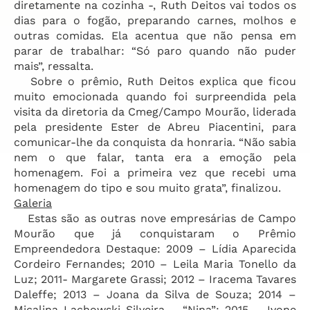
diretamente na cozinha -, Ruth Deitos vai todos os
dias para o fogão, preparando carnes, molhos e
outras comidas. Ela acentua que não pensa em
parar de trabalhar: “Só paro quando não puder
mais”, ressalta.
Sobre o prêmio, Ruth Deitos explica que ficou
muito emocionada quando foi surpreendida pela
visita da diretoria da Cmeg/Campo Mourão, liderada
pela presidente Ester de Abreu Piacentini, para
comunicar-lhe da conquista da honraria. “Não sabia
nem o que falar, tanta era a emoção pela
homenagem. Foi a primeira vez que recebi uma
homenagem do tipo e sou muito grata”, finalizou.
Galeria
Estas são as outras nove empresárias de Campo
Mourão que já conquistaram o Prêmio
Empreendedora Destaque: 2009 – Lídia Aparecida
Cordeiro Fernandes; 2010 – Leila Maria Tonello da
Luz; 2011- Margarete Grassi; 2012 – Iracema Tavares
Daleffe; 2013 – Joana da Silva de Souza; 2014 –
Micalina Lachowski Silveira – “Nina”; 2015 – Ivone