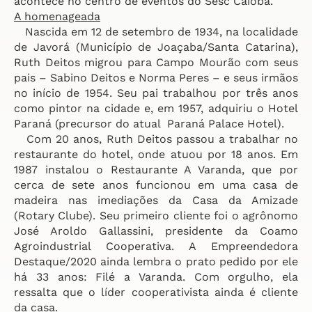
acontece no centro de eventos do Sesc Caiobá.
A homenageada
Nascida em 12 de setembro de 1934, na localidade
de Javorá (Município de Joaçaba/Santa Catarina),
Ruth Deitos migrou para Campo Mourão com seus
pais – Sabino Deitos e Norma Peres – e seus irmãos
no início de 1954. Seu pai trabalhou por três anos
como pintor na cidade e, em 1957, adquiriu o Hotel
Paraná (precursor do atual Paraná Palace Hotel).
Com 20 anos, Ruth Deitos passou a trabalhar no
restaurante do hotel, onde atuou por 18 anos. Em
1987 instalou o Restaurante A Varanda, que por
cerca de sete anos funcionou em uma casa de
madeira nas imediações da Casa da Amizade
(Rotary Clube). Seu primeiro cliente foi o agrônomo
José Aroldo Gallassini, presidente da Coamo
Agroindustrial Cooperativa. A Empreendedora
Destaque/2020 ainda lembra o prato pedido por ele
há 33 anos: Filé a Varanda. Com orgulho, ela
ressalta que o líder cooperativista ainda é cliente
da casa.