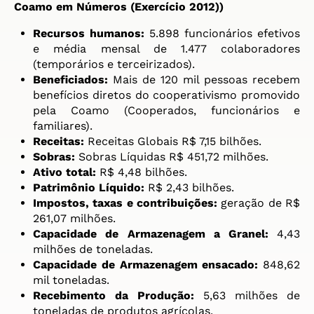
Coamo em Números (Exercício 2012)
)
Recursos humanos:
5.898 funcionários efetivos
e média mensal de 1.477 colaboradores
(temporários e terceirizados).
Beneficiados:
Mais de 120 mil pessoas recebem
benefícios diretos do cooperativismo promovido
pela Coamo (Cooperados, funcionários e
familiares).
Receitas:
Receitas Globais R$ 7,15 bilhões.
Sobras:
Sobras Líquidas R$ 451,72 milhões.
Ativo total:
R$ 4,48 bilhões.
Patrimônio Líquido:
R$ 2,43 bilhões.
Impostos, taxas e contribuições:
geração de R$
261,07 milhões.
Capacidade de Armazenagem a Granel:
4,43
milhões de toneladas.
Capacidade de Armazenagem ensacado:
848,62
mil toneladas.
Recebimento da Produção:
5,63 milhões de
toneladas de produtos agrícolas.