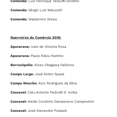
Comenda:
Luiz Henrique Tessutti Dividino
Comenda:
Sérgio Luiz Malucelli
Comenda:
Waldemiro Weiss
Guerreiros do Comércio 2018:
Apucarana:
Ivani de Oliveira Rosa
Apucarana:
Paulo Kikou Yoshino
Borrazópolis:
Alceu Okagawa Falleiros
Campo Largo:
José Airton Spack
Campo Mourão:
Alcir Rodrigues da Silva
Cascavel:
Cléu Antonio Pedrotti D´Avilla
Cascavel:
Neide Coutinho Damasceno Campestrini
Cascavel:
José Alexandre Polasek