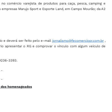
a no comércio varejista de produtos para caça, pesca,
camping
e
 das empresas Marujo Sport e Esporte Land, em Campo Mourão; da A2
io e deverá ser feito pelo e-mail
jornalismo@fecomerciopr.com.br
,
sário apresentar o RG e comprovar o vínculo com algum veículo de
99236-3393.
o dos homenageados