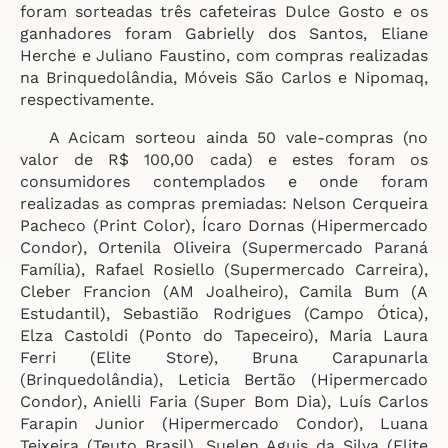
foram sorteadas três cafeteiras Dulce Gosto e os
ganhadores foram Gabrielly dos Santos, Eliane
Herche e Juliano Faustino, com compras realizadas
na Brinquedolândia, Móveis São Carlos e Nipomaq,
respectivamente.
A Acicam sorteou ainda 50 vale-compras (no
valor de R$ 100,00 cada) e estes foram os
consumidores contemplados e onde foram
realizadas as compras premiadas: Nelson Cerqueira
Pacheco (Print Color), Ícaro Dornas (Hipermercado
Condor), Ortenila Oliveira (Supermercado Paraná
Família), Rafael Rosiello (Supermercado Carreira),
Cleber Francion (AM Joalheiro), Camila Bum (A
Estudantil), Sebastião Rodrigues (Campo Ótica),
Elza Castoldi (Ponto do Tapeceiro), Maria Laura
Ferri (Elite Store), Bruna Carapunarla
(Brinquedolândia), Leticia Bertão (Hipermercado
Condor), Anielli Faria (Super Bom Dia), Luís Carlos
Farapin Junior (Hipermercado Condor), Luana
Teixeira (Teuto Brasil), Suelen Aguis da Silva (Elite