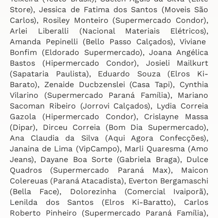
Store), Jessica de Fatima dos Santos (Moveis São
Carlos), Rosiley Monteiro (Supermercado Condor),
Arlei Liberalli (Nacional Materiais Elétricos),
Amanda Pepinelli (Bello Passo Calçados), Viviane
Bonfim (Eldorado Supermercado), Joana Angélica
Bastos (Hipermercado Condor), Josieli Mailkurt
(Sapataria Paulista), Eduardo Souza (Elros Ki-
Barato), Zenaide Ducbzenslei (Casa Tapi), Cynthia
Vilarino (Supermercado Paraná Família), Mariano
Sacoman Ribeiro (Jorrovi Calçados), Lydia Correia
Gazola (Hipermercado Condor), Crislayne Massa
(Dipar), Dirceu Correia (Bom Dia Supermercado),
Ana Claudia da Silva (Aqui Agora Confecções),
Janaina de Lima (VipCampo), Marli Quaresma (Amo
Jeans), Dayane Boa Sorte (Gabriela Braga), Dulce
Quadros (Supermercado Paraná Max), Maicon
Colereuas (Paraná Atacadista), Everton Bergamaschi
(Bella Face), Dolorezinha (Comercial Ivaiporã),
Lenilda dos Santos (Elros Ki-Baratto), Carlos
Roberto Pinheiro (Supermercado Paraná Família),