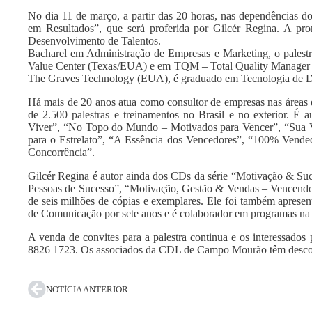
No dia 11 de março, a partir das 20 horas, nas dependências d
em Resultados”, que será proferida por Gilcér Regina. A p
Desenvolvimento de Talentos.
Bacharel em Administração de Empresas e Marketing, o pales
Value Center (Texas/EUA) e em TQM – Total Quality Manager p
The Graves Technology (EUA), é graduado em Tecnologia de
Há mais de 20 anos atua como consultor de empresas nas áreas 
de 2.500 palestras e treinamentos no Brasil e no exterior. É
Viver”, “No Topo do Mundo – Motivados para Vencer”, “Sua 
para o Estrelato”, “A Essência dos Vencedores”, “100% Vend
Concorrência”.
Gilcér Regina é autor ainda dos CDs da série “Motivação & Su
Pessoas de Sucesso”, “Motivação, Gestão & Vendas – Vencendo 
de seis milhões de cópias e exemplares. Ele foi também apr
de Comunicação por sete anos e é colaborador em programas na
A venda de convites para a palestra continua e os interessado
8826 1723. Os associados da CDL de Campo Mourão têm desco
NOTÍCIA ANTERIOR