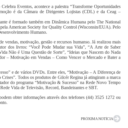
o Celebra Eventos, acontece a palestra “Transforme Oportunidades
romoção é da Câmara de Dirigentes Lojistas (CDL) e da Ceag –
trante é formado também em Dinâmica Humana pelo The National
ela American Society for Quality Control (Wisconsin/EUA). Pelo
 Desenvolvimento Humano.
de vendas, motivação, gestão e recursos humanso. Já realizou mais
 autor dos livros: “Você Pode Mudar sua Vida”, “A Arte de Saber
Vida Não é Uma Questão de Sorte”, “Ideias que Nascem do Nada
edor – Motivação em Vendas – Como Vencer o Mercado e Bater a
cesso” e de vários DVDs. Entre eles, “Motivação – A Diferença de
Crises”. Todos os produtos de Gilcér Regina já atingiram a marca
esentador do programa “Motivação & Sucesso” na Rede Novo Tempo
 Rede Vida de Televisão, Record, Bandeirantes e SBT.
s podem obter informações através dos telefones (44) 3525 1272 ou
nto.
PRÓXIMA NOTÍCIA