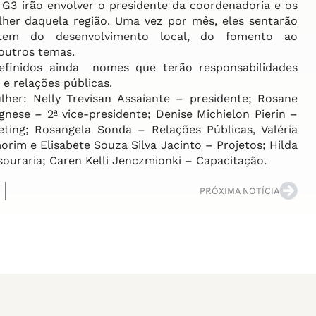
G3 irão envolver o presidente da coordenadoria e os
her daquela região. Uma vez por mês, eles sentarão
atem do desenvolvimento local, do fomento ao
 outros temas.
inidos ainda nomes que terão responsabilidades
e relações públicas.
er: Nelly Trevisan Assaiante – presidente; Rosane
gnese – 2ª vice-presidente; Denise Michielon Pierin –
ting; Rosangela Sonda – Relações Públicas, Valéria
morim e Elisabete Souza Silva Jacinto – Projetos; Hilda
esouraria; Caren Kelli Jenczmionki – Capacitação.
PRÓXIMA NOTÍCIA