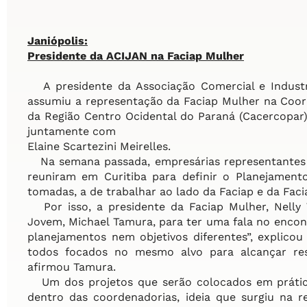
Janiópolis:
Presidente da ACIJAN na Faciap Mulher
A presidente da Associação Comercial e Industria
assumiu a representação da Faciap Mulher na Coor
da Região Centro Ocidental do Paraná (Cacercopar)
juntamente com
Elaine Scartezini Meirelles.
Na semana passada, empresárias representantes d
reuniram em Curitiba para definir o Planejamento
tomadas, a de trabalhar ao lado da Faciap e da Fa
Por isso, a presidente da Faciap Mulher, Nelly T
Jovem, Michael Tamura, para ter uma fala no encont
planejamentos nem objetivos diferentes”, explicou 
todos focados no mesmo alvo para alcançar resu
afirmou Tamura.
Um dos projetos que serão colocados em prática 
dentro das coordenadorias, ideia que surgiu na r