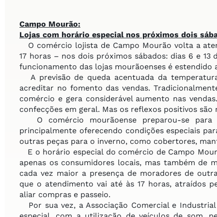
Campo Mourão:
Lojas com horário especial
nos próximos dois sáb
O comércio lojista de Campo Mourão volta a aten
17 horas – nos dois próximos sábados: dias 6 e 13 
funcionamento das lojas mourãoenses é estendido at
A previsão de queda acentuada da temperatura 
acreditar no fomento das vendas. Tradicionalmen
comércio e gera considerável aumento nas vendas. 
confecções em geral. Mas os reflexos positivos são
O comércio mourãoense preparou-se para o 
principalmente oferecendo condições especiais par
outras peças para o inverno, como cobertores, manta
E o horário especial do comércio de Campo Mourã
apenas os consumidores locais, mas também de mu
cada vez maior a presença de moradores de outras
que o atendimento vai até às 17 horas, atraídos p
aliar compras e passeio.
Por sua vez, a Associação Comercial e Industrial
especial, com a utilização de veículos de som, p