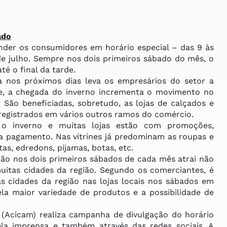
ado
der os consumidores em horário especial – das 9 às
de julho. Sempre nos dois primeiros sábado do mês, o
é o final da tarde.
nos próximos dias leva os empresários do setor a
te, a chegada do inverno incrementa o movimento no
São beneficiadas, sobretudo, as lojas de calçados e
 registrados em vários outros ramos do comércio.
inverno e muitas lojas estão com promoções,
a pagamento. Nas vitrines já predominam as roupas e
s, edredons, pijamas, botas, etc.
o nos dois primeiros sábados de cada mês atrai não
itas cidades da região. Segundo os comerciantes, é
 cidades da região nas lojas locais nos sábados em
ela maior variedade de produtos e a possibilidade de
 (Acicam) realiza campanha de divulgação do horário
ela imprensa e também através das redes sociais. A