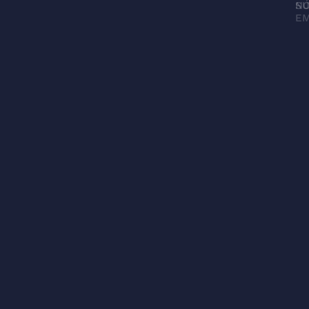
N
SU
EM