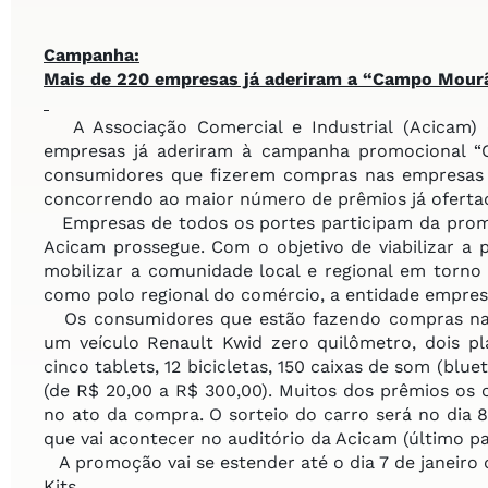
Campanha:
Mais de 220 empresas já aderiram
a “Campo Mourã
A Associação Comercial e Industrial (Acicam) d
empresas já aderiram à campanha promocional “
consumidores que fizerem compras nas empresas pa
concorrendo ao maior número de prêmios já ofertad
Empresas de todos os portes participam da promo
Acicam prossegue. Com o objetivo de viabilizar a 
mobilizar a comunidade local e regional em torno
como polo regional do comércio, a entidade empresari
Os consumidores que estão fazendo compras nas
um veículo Renault Kwid zero quilômetro, dois pla
cinco tablets, 12 bicicletas, 150 caixas de som (b
(de R$ 20,00 a R$ 300,00). Muitos dos prêmios os
no ato da compra. O sorteio do carro será no dia 8
que vai acontecer no auditório da Acicam (último p
A promoção vai se estender até o dia 7 de janeiro 
Kits