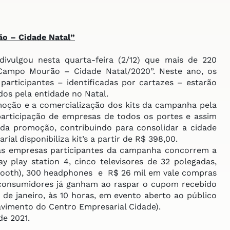
o – Cidade Natal”
ivulgou nesta quarta-feira (2/12) que mais de 220
Campo Mourão – Cidade Natal/2020”. Neste ano, os
rticipantes – identificadas por cartazes – estarão
os pela entidade no Natal.
ção e a comercialização dos kits da campanha pela
participação de empresas de todos os portes e assim
 da promoção, contribuindo para consolidar a cidade
al disponibiliza kit’s a partir de R$ 398,00.
 empresas participantes da campanha concorrem a
y play station 4, cinco televisores de 32 polegadas,
luetooth), 300 headphones e R$ 26 mil em vale compras
 consumidores já ganham ao raspar o cupom recebido
 de janeiro, às 10 horas, em evento aberto ao público
avimento do Centro Empresarial Cidade).
de 2021.