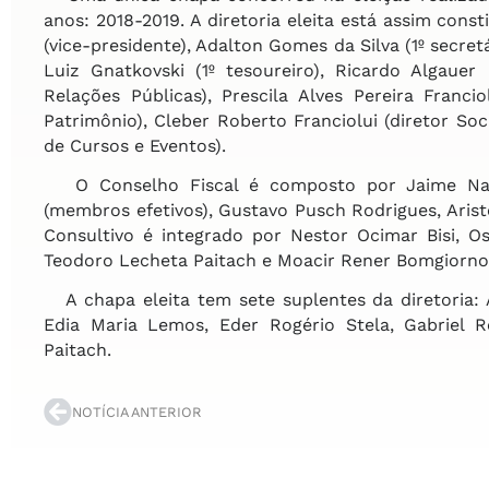
anos: 2018-2019. A diretoria eleita está assim consti
(vice-presidente), Adalton Gomes da Silva (1º secretár
Luiz Gnatkovski (1º tesoureiro), Ricardo Algauer 
Relações Públicas), Prescila Alves Pereira Francio
Patrimônio), Cleber Roberto Franciolui (diretor Soci
de Cursos e Eventos).
O Conselho Fiscal é composto por Jaime Narci
(membros efetivos), Gustavo Pusch Rodrigues, Arist
Consultivo é integrado por Nestor Ocimar Bisi, 
Teodoro Lecheta Paitach e Moacir Rener Bomgiorno
A chapa eleita tem sete suplentes da diretoria: A
Edia Maria Lemos, Eder Rogério Stela, Gabriel R
Paitach.
NOTÍCIA ANTERIOR