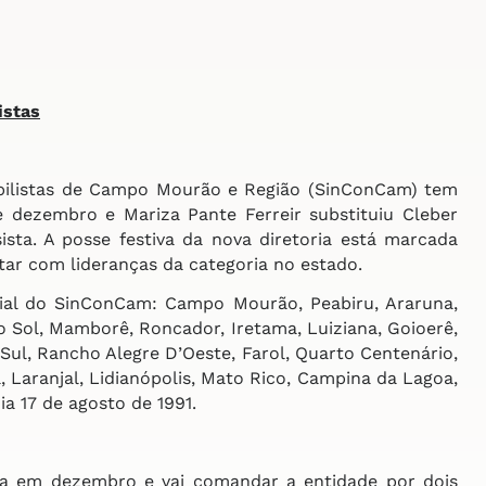
istas
abilistas de Campo Mourão e Região (SinConCam) tem
 dezembro e Mariza Pante Ferreir substituiu Cleber
ista. A posse festiva da nova diretoria está marcada
tar com lideranças da categoria no estado.
ial do SinConCam: Campo Mourão, Peabiru, Araruna,
o Sol, Mamborê, Roncador, Iretama, Luiziana, Goioerê,
Sul, Rancho Alegre D’Oeste, Farol, Quarto Centenário,
, Laranjal, Lidianópolis, Mato Rico, Campina da Lagoa,
ia 17 de agosto de 1991.
a em dezembro e vai comandar a entidade por dois