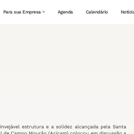
Para sua Empresa
Agenda
Calendário
Notíci
nvejável estrutura e a solidez alcançada pela Santa
ial de Campo Mourão (Acicam) colocou em discussão a