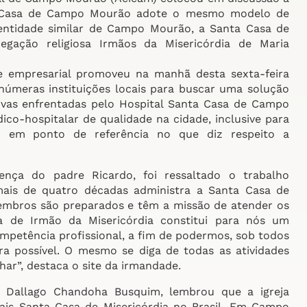
ta Casa de Campo Mourão adote o mesmo modelo de
entidade similar de Campo Mourão, a Santa Casa de
gação religiosa Irmãos da Misericórdia de Maria
de empresarial promoveu na manhã desta sexta-feira
númeras instituições locais para buscar uma solução
ativas enfrentadas pelo Hospital Santa Casa de Campo
co-hospitalar de qualidade na cidade, inclusive para
 em ponto de referência no que diz respeito a
nça do padre Ricardo, foi ressaltado o trabalho
mais de quatro décadas administra a Santa Casa de
embros são preparados e têm a missão de atender os
sa de Irmão da Misericórdia constitui para nós um
mpetência profissional, a fim de podermos, sob todos
a possível. O mesmo se diga de todas as atividades
ar”, destaca o site da irmandade.
ia Dallago Chandoha Busquim, lembrou que a igreja
ais Santa Casa de Misericórdia no Brasil. Em Campo