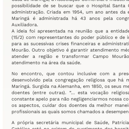
possibilidade de se buscar que o Hospital San
administração. Criada em 1954, um ano antes da 
Maringá é administrada há 43 anos pela congre
Auxiliadora.
A ideia foi apresentada na reunião que a entida
(15/2) com representantes do poder público e de i
para as sucessivas crises financeiras e administr
Mourão. Outro objetivo é garantir atendimento médi
atender a região e transformar Campo Mourão
atendimento na área da saúde.
No encontro, que contou inclusive com a prese
desenvolvido pela congregação religiosa que há 
Maringá. Surgida na Alemanha, em 1850, os seus m
doentes (entre outras). “… esta vocação religio
constante apelo para não negligenciarmos nossa co
os aspectos, cuidar dos doentes da melhor maneir
profissionais as quais somos chamados a desempenh
A própria secretária municipal de Saúde, Patríc
Católica está na origem do surgimento dos hospit