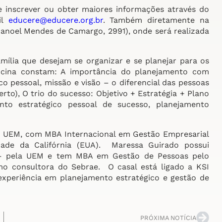
e inscrever ou obter maiores informações através do
il
educere@educere.org.br
. Também diretamente na
anoel Mendes de Camargo, 2991), onde será realizada
amília que desejam se organizar e se planejar para os
icina constam: A importância do planejamento com
co pessoal, missão e visão – o diferencial das pessoas
to), O trio do sucesso: Objetivo + Estratégia + Plano
to estratégico pessoal de sucesso, planejamento
a UEM, com MBA Internacional em Gestão Empresarial
dade da Califórnia (EUA). Maressa Guirado possui
 – pela UEM e tem MBA em Gestão de Pessoas pelo
o consultora do Sebrae. O casal está ligado a KSI
xperiência em planejamento estratégico e gestão de
PRÓXIMA NOTÍCIA