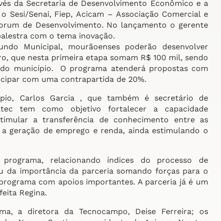
vés da Secretaria de Desenvolvimento Econômico e a
 Sesi/Senai, Fiep, Acicam – Associação Comercial e
Forum de Desenvolvimento. No lançamento o gerente
palestra com o tema inovação.
ndo Municipal, mourãoenses poderão desenvolver
ro, que nesta primeira etapa somam R$ 100 mil, sendo
l do município. O programa atenderá propostas com
ticipar com uma contrapartida de 20%.
io, Carlos Garcia , que também é secretário de
tec tem como objetivo fortalecer a capacidade
timular a transferência de conhecimento entre as
r a geração de emprego e renda, ainda estimulando o
programa, relacionando índices do processo de
u da importância da parceria somando forças para o
 programa com apoios importantes. A parceria já é um
feita Regina.
a, a diretora da Tecnocampo, Deise Ferreira; os