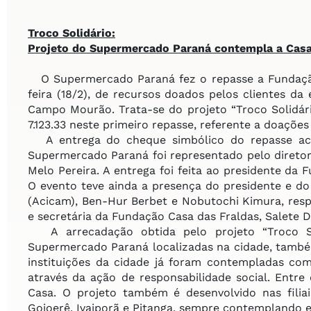
Troco Solidário:
Projeto do Supermercado Paraná
contempla a Casa
O Supermercado Paraná fez o repasse a Fundação 
feira (18/2), de recursos doados pelos clientes da
Campo Mourão. Trata-se do projeto “Troco Solidári
7.123.33 neste primeiro repasse, referente a doações
A entrega do cheque simbólico do repasse aco
Supermercado Paraná foi representado pelo diretor
Melo Pereira. A entrega foi feita ao presidente da
O evento teve ainda a presença do presidente e do 
(Acicam), Ben-Hur Berbet e Nobutochi Kimura, res
e secretária da Fundação Casa das Fraldas, Salete D
A arrecadação obtida pelo projeto “Troco Sol
Supermercado Paraná localizadas na cidade, também
instituições da cidade já foram contempladas co
através da ação de responsabilidade social. Entre 
Casa. O projeto também é desenvolvido nas fili
Goioerê, Ivaiporã e Pitanga, sempre contemplando e