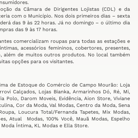
onsumidores.
oção da Câmara de Dirigentes Lojistas (CDL) e da
eria com o Município. Nos dois primeiros dias – sexta
derá das 9 às 22 horas. Já no domingo – o último dia
mpras das 9 às 17 horas.
pantes comercializam roupas para todas as estações e
íntimas, acessórios femininos, cobertores, presentes,
o, além de muitos outros produtos. No local também
tas opções para os visitantes.
Queima de Estoque do Comércio de Campo Mourão: Loja
rrovi Calçados, Lojas Bianka, Armarinhos Dó, Ré, Mi,
ia Polo, Darom Moveis, Evidência, Aion Store, Viviane
culina, Cor da Moda, Val Modas, Centro da Moda, Sena
oupa, Loucura Total/Fernanda Tapetes, Mix Modas,
es, Atual Modas, 100% Você, Mauã Modas, Espelho
 Moda Íntima, KL Modas e Ella Store.