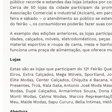
público recorde e estandes das lojas lotados por c
Cerca de 50 lojas da cidade participam da prom
Associação Comercial e Industrial (Acicam), em parc
feira e sábado – o atendimento ao público se esten
do feirão -, os consumidores poderão fazer suas co
A exemplo das edições anteriores, as lojas partici
idades, calçados, móveis, eletrodomésticos, peças 
material esportivo e roupa de cama, mesa e banh
funciona uma praça de alimentação, que oferece mui
Lojas
Estas são as lojas que participam do 12º Feirão 
Elros, Extra Calçados, Mega Móveis, Sportland, Jo
Elite Modas, Center Calçados, Chiquita e Bacana, V
Presentes, Troá, Rala Gata, Antonio José Moda Mas
Modas, Dupé Calçados, Armarinhos Souza, Dona R
Monti Modas, Celma Modas, Marcos Representaçõ
Meu, Maide Modas, Sapu Cururu, Bella Íntimas, Helô
Abertura