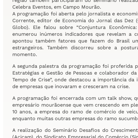
região também participaram do seminário realizado
Celebra Eventos, em Campo Mourão.
A programação foi aberta pelo jornalista e econom
Corrente, editor de Economia do Jornal das Dez 
Globo). Ele falou sobre “Conjuntura Econômic
enumerou inúmeros indicadores que revelam a cr
apontou também fatores que fazem do Brasil um p
estrangeiros. Também discorreu sobre a postur
momento.
A segunda palestra da programação foi proferida pe
Estratégias e Gestão de Pessoas e colaborador da
Tempo de Crise”, onde destacou a importância da
de empresas que inovaram e cresceram na crise.
A programação foi encerrada com um talk show, qu
empresário mourãoense que vem crescendo em plena 
10 anos, a empresa do ramo de comércio de veícu
enquanto muitas outras empresas do ramo sucumbi
A realização do Seminário Desafios do Cresciment
(Acicam), do Sindicato Empresarial do Comércio (Sin