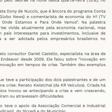
 pelo Sebrae na noite desta quarta-feira (12/8), no
ista Dony de Nuccio, que é âncora do programa Conta
(Globo News) e comentarista de economia do H1 (TV
a: Onde Estamos e Para Onde Vamos”. Na palestra
ise vivida atualmente pela economia nacional, mas
aís interessante para investimentos, inclusive de
a a ser adotada pelos empresários brasileiros no
lo consultor Daniel Castello, especialista na área de
 Endeavor desde 2009. Ele falou sobre “Inovação em
 inovação em tempos de crise. Também deu exemplos
e teve a participação dos dois palestrantes e de um
crise: Renato Kwistchal (da KR Veículos). Criada há
los inovou se antecipando a crise e vem crescendo,
ram ou atravessam dificuldades.
o teve o apoio da Associação Comercial e Industrial
dicam), do Sicredi e do Município.