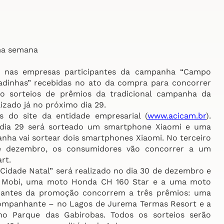
a semana
nas empresas participantes da campanha “Campo
adinhas” recebidas no ato da compra para concorrer
o sorteios de prêmios da tradicional campanha da
lizado já no próximo dia 29.
do site da entidade empresarial (
www.acicam.br
).
e dia 29 será sorteado um smartphone Xiaomi e uma
nha vai sortear dois smartphones Xiaomi. No terceiro
e dezembro, os consumidores vão concorrer a um
rt.
dade Natal” será realizado no dia 30 de dezembro e
at Mobi, uma moto Honda CH 160 Star e a uma moto
cipantes da promoção concorrem a três prêmios: uma
companhante – no Lagos de Jurema Termas Resort e a
o Parque das Gabirobas. Todos os sorteios serão