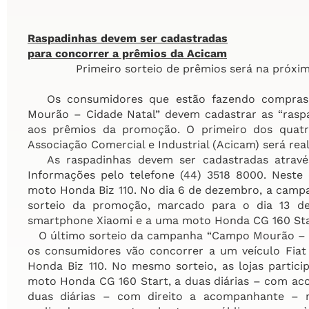
Raspadinhas devem ser cadastradas
para concorrer a prêmios da Acicam
Primeiro sorteio de prêmios será na próxim
Os consumidores que estão fazendo compras 
Mourão – Cidade Natal” devem cadastrar as “rasp
aos prêmios da promoção. O primeiro dos quatr
Associação Comercial e Industrial (Acicam) será rea
As raspadinhas devem ser cadastradas através 
Informações pelo telefone (44) 3518 8000. Nest
moto Honda Biz 110. No dia 6 de dezembro, a campa
sorteio da promoção, marcado para o dia 13 d
smartphone Xiaomi e a uma moto Honda CG 160 Sta
O último sorteio da campanha “Campo Mourão – Ci
os consumidores vão concorrer a um veículo Fi
Honda Biz 110. No mesmo sorteio, as lojas parti
moto Honda CG 160 Start, a duas diárias – com a
duas diárias – com direito a acompanhante – n