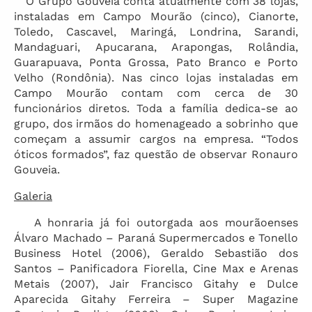
O Grupo Gouveia conta atualmente com 38 lojas,
instaladas em Campo Mourão (cinco), Cianorte,
Toledo, Cascavel, Maringá, Londrina, Sarandi,
Mandaguari, Apucarana, Arapongas, Rolândia,
Guarapuava, Ponta Grossa, Pato Branco e Porto
Velho (Rondônia). Nas cinco lojas instaladas em
Campo Mourão contam com cerca de 30
funcionários diretos. Toda a família dedica-se ao
grupo, dos irmãos do homenageado a sobrinho que
começam a assumir cargos na empresa. “Todos
óticos formados”, faz questão de observar Ronauro
Gouveia.
Galeria
A honraria já foi outorgada aos mourãoenses
Álvaro Machado – Paraná Supermercados e Tonello
Business Hotel (2006), Geraldo Sebastião dos
Santos – Panificadora Fiorella, Cine Max e Arenas
Metais (2007), Jair Francisco Gitahy e Dulce
Aparecida Gitahy Ferreira – Super Magazine