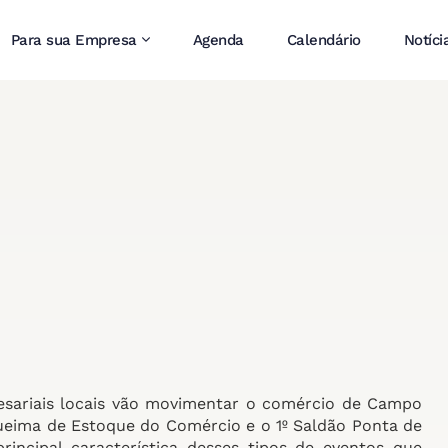
Para sua Empresa
Agenda
Calendário
Notíci
sariais locais vão movimentar o comércio de Campo
ueima de Estoque do Comércio e o 1º Saldão Ponta de
incipal característica desses tipos de eventos que