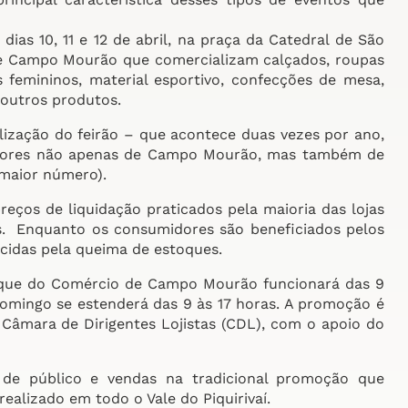
ias 10, 11 e 12 de abril, na praça da Catedral de São
s de Campo Mourão que comercializam calçados, roupas
s femininos, material esportivo, confecções de mesa,
 outros produtos.
lização do feirão – que acontece duas vezes por ano,
dores não apenas de Campo Mourão, mas também de
 maior número).
eços de liquidação praticados pela maioria das lojas
os. Enquanto os consumidores são beneficiados pelos
ecidas pela queima de estoques.
toque do Comércio de Campo Mourão funcionará das 9
domingo se estenderá das 9 às 17 horas. A promoção é
 Câmara de Dirigentes Lojistas (CDL), com o apoio do
 de público e vendas na tradicional promoção que
alizado em todo o Vale do Piquirivaí.