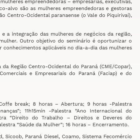
 mulheres empreendedoras – empresárias, executivas,
blico-alvo são as mulheres empreendedoras e gestoras
 Centro-Ocidental paranaense (o Vale do Piquirivaí),
 e a integração das mulheres de negócios da região,
lher. Outro objetivo do seminário é oportunizar o
r conhecimentos aplicáveis no dia-a-dia das mulheres
 da Região Centro-Ocidental do Paraná (CME/Copar),
omerciais e Empresariais do Paraná (Faciap) e do
offe break; 8 horas – Abertura; 9 horas -Palestra
nanças”; 11h15min -Palestra “Ano Internacional do
tra “Direito do Trabalho – Direitos e Deveres do
alestra “Saúde da Mulher”; 16 horas – Encerramento.
, Sicoob, Paraná Diesel, Coamo, Sistema Fecomércio