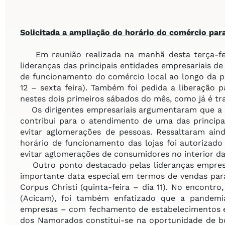
Solicitada a ampliação do horário do
comércio par
Em reunião realizada na manhã desta terça-fe
lideranças das principais entidades empresariais 
de funcionamento do comércio local ao longo da 
12 – sexta feira). Também foi pedida a liberação 
nestes dois primeiros sábados do mês, como já é tr
Os dirigentes empresariais argumentaram que a 
contribui para o atendimento de uma das princip
evitar aglomerações de pessoas. Ressaltaram ai
horário de funcionamento das lojas foi autorizado 
evitar aglomerações de consumidores no interior d
Outro ponto destacado pelas lideranças empresa
importante data especial em termos de vendas para
Corpus Christi (quinta-feira – dia 11). No encontr
(Acicam), foi também enfatizado que a pandemi
empresas – com fechamento de estabelecimentos e 
dos Namorados constitui-se na oportunidade de b