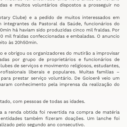
das e muitos voluntários dispostos a prosseguir no
tary Clube) e a pedido de muitos interessados em
om integrantes da Pastoral da Saúde, funcionários do
min há haviam sido produzidas cinco mil fraldas. Por
10 mil fraldas confeccionadas e embaladas. O anuncio
feito às 20h50min.
 e obrigou os organizadores do mutirão a improvisar
adas por grupo de proprietários e funcionários de
lubes de serviços e movimento religiosos, estudantes,
ofissionais liberais e populares. Muitas famílias –
ara prestar serviço voluntário. De Goioerê veio um
maram conhecimento pela imprensa da realização do
otado, com pessoas de todas as idades.
 a renda obtida foi revertida na compra de matéria
 entidades também fizeram doações. Um lanche foi
realizado pelo segundo ano consecutivo.