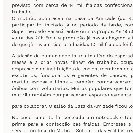
previsto com cerca de 14 mil fraldas confecciona
trabalho.
O mutirão aconteceu na Casa da Amizade (do Ro
participar foi iniciado já no período da tarde, c
Supermercado Paraná, entre outros grupos. Às 19h30
volta das 20h15min a produção já havia chegado a 
de que já haviam sido produzidas 13 mil fraldas foi 
A adesão da comunidade foi muito além do esperado
mesas e a criar novas “ilhas” de trabalho, ocup
empresas e de instituições de ensino, membros de c
escoteiros, funcionários e gerentes de bancos, pr
marido, esposa e filhos – também compareceram p
ônibus com voluntários. Muitos populares que to
mutirão também compareceram espontaneamente
para colaborar. O salão da Casa da Amizade ficou l
No encerramento foi sorteado um notebock e toda
prima para a confecção das fraldas. Empresas e
servido no final do Mutirão Solidário das Fraldas, 