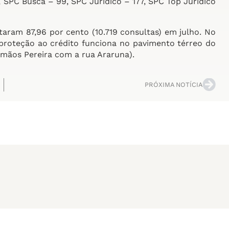
 SPC Busca – 99, SPC Jurídico – 177, SPC Top Jurídico
aram 87,96 por cento (10.719 consultas) em julho. No
proteção ao crédito funciona no pavimento térreo do
rmãos Pereira com a rua Araruna).
PRÓXIMA NOTÍCIA