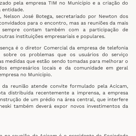
ilizado pela empresa TIM no Município e a criação do
a entidade.
m, Nelson José Botega, secretariado por Newton dos
convidados para o encontro, mas as reuniões da mais
o sempre contam também com a participação de
outras instituições empresariais e populares.
sença é o diretor Comercial da empresa de telefonia
er sobre os problemas que os usuários do serviço
as medidas que estão sendo tomadas para melhorar o
 dos empresários locais e da comunidade em geral
 empresa no Município.
r da reunião atende convite formulado pela Acicam,
ta distribuída recentemente a imprensa, a empresa
nstrução de um prédio na área central, que interfere
cheski também deverá expor novos investimentos da
a na reunião da Acicam é o presidente da Sociedade