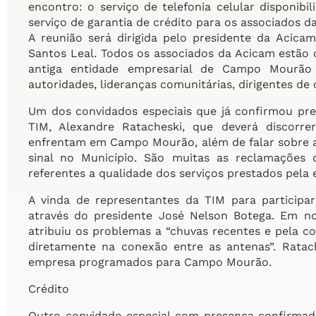
encontro: o serviço de telefonia celular disponib
serviço de garantia de crédito para os associados d
A reunião será dirigida pelo presidente da Acica
Santos Leal. Todos os associados da Acicam estão 
antiga entidade empresarial de Campo Mourã
autoridades, lideranças comunitárias, dirigentes de 
Um dos convidados especiais que já confirmou pre
TIM, Alexandre Ratacheski, que deverá discorr
enfrentam em Campo Mourão, além de falar sobre 
sinal no Município. São muitas as reclamações
referentes a qualidade dos serviços prestados pela
A vinda de representantes da TIM para participa
através do presidente José Nelson Botega. Em no
atribuiu os problemas a “chuvas recentes e pela co
diretamente na conexão entre as antenas”. Rata
empresa programados para Campo Mourão.
Crédito
Outro convidado especial com presença confirmad