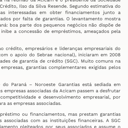
rédito, Ilso da Silva Resende. Segundo estimativa do
s interessadas em obter financiamentos junto a
egados por falta de garantias. O levantamento mostra
aná: boa parte dos pequenos negócios não dispõe de
e inibe a concessão de empréstimos, ameaçados pela
o crédito, empresários e lideranças empresariais do
com o apoio do Sebrae nacional), iniciaram em 2008
ades de garantia de crédito (SGC). Muito comuns na
mpresas, garantias complementares exigidas pelos
e do Paraná – Noroeste Garantias está sediada em
as empresas associadas da Acicam passem a desfrutar
 competitividade e desenvolvimento empresarial, por
ara as empresas associadas.
préstimo ou financiamentos, mas prestam garantias
s associadas com as instituições financeiras. A SGC
nciamento pleiteados por seus associados e assume o