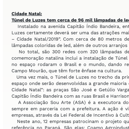
Cidade Natal:
Túnel de Luzes tem cerca
de 96 mil lâmpadas de le
Instalado na avenida Capitão Índio Bandeira, entr
Luzes certamente deverá ser uma das atrações mai
– Cidade Natal/2019”. Com cerca de 80 metros de
lâmpadas coloridas de led, além de outros arranjos
No total, são 300 redes com 320 lâmpadas de 
comemoração natalina inclui a instalação de Túnel d
no espaço rodaram o Brasil e o mundo, dando r
Campo Mourão, que têm forte ênfase na cultura.
Uma vez mais, o Túnel de Luzes no trecho da prin
espaço onde serão desenvolvidas a grande maioria 
Cidade Natal”: as praças São José e Getúlio Var
Capitão Índio Bandeira com as ruas Brasil e Harris
A Associação Sou Arte (ASA) é a executora do 
sempre em parceria com a prefeitura. A ação é vi
empresas, através da Lei Federal de Incentivo à Cult
Neste ano, 12 empresas patrocinam o projeto q
referência no Paraná. São elas: Coamo Agroindustr