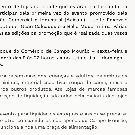
nto de lojas da cidade que estarão participando da
articipar pela primeira vez do evento promovido pela
ão Comercial e Industrial (Acicam): Luelle Enxovais
outique, Gean Calçados e a Bella Moda Íntima. Várias
s as edições da promoção que é realizada duas vezes
toque do Comércio de Campo Mourão – sexta-feira e
erá das 9 às 22 horas. Já no último dia – domingo -,
s.
a recém-nascidos, crianças e adultos, de ambos os
emininos, material esportivo, roupa de cama, mesa e
eros outros produtos. Até lojas de marcas famosas
eços de liquidação adotados pela maioria das lojas
evento para liquidar os estoques e assim se preparar
nto atrai consumidores não apenas de Campo Mourão,
funciona ainda uma praça de alimentação.