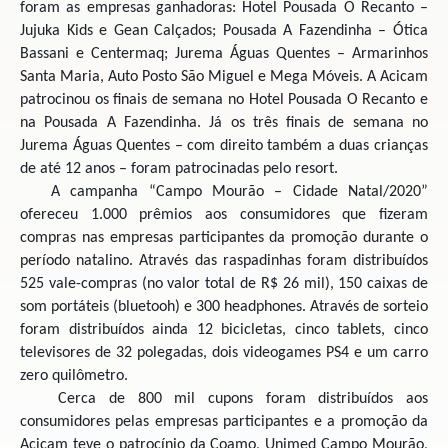
foram as empresas ganhadoras: Hotel Pousada O Recanto –
Jujuka Kids e Gean Calçados; Pousada A Fazendinha – Ótica
Bassani e Centermaq; Jurema Águas Quentes – Armarinhos
Santa Maria, Auto Posto São Miguel e Mega Móveis. A Acicam
patrocinou os finais de semana no Hotel Pousada O Recanto e
na Pousada A Fazendinha. Já os três finais de semana no
Jurema Águas Quentes – com direito também a duas crianças
de até 12 anos – foram patrocinadas pelo resort.
A campanha “Campo Mourão – Cidade Natal/2020”
ofereceu 1.000 prêmios aos consumidores que fizeram
compras nas empresas participantes da promoção durante o
período natalino. Através das raspadinhas foram distribuídos
525 vale-compras (no valor total de R$ 26 mil), 150 caixas de
som portáteis (bluetooh) e 300 headphones. Através de sorteio
foram distribuídos ainda 12 bicicletas, cinco tablets, cinco
televisores de 32 polegadas, dois videogames PS4 e um carro
zero quilômetro.
Cerca de 800 mil cupons foram distribuídos aos
consumidores pelas empresas participantes e a promoção da
Acicam teve o patrocínio da Coamo, Unimed Campo Mourão,